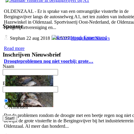
OLDENZAAL - Er is sprake van een omvangrijke vissterfte in de
Bergingsvijver langs de autosnelweg A1, net ten zuiden van industrie
Hazewinkel in Oldenzaal. Sportvisserij Oost-Nederland, de Oldenza
Sponsor
Hengelsportvereniging en...
Stephan
22 aug 2018 Hits:5327
Hengelsport Nieuws
Read more
Inschrijven Nieuwsbrief
Droogteproblemen nog niet voorbij: grote…
Naam
E-mail
Abonneren
Afmelden
Dat de problemen rondom de droogte met een beetje regen nog niet o
bewijst de grote vissterfte in de Bergingsvijver bij het industrieterrein
Oldenzaal. Al meer dan honderd...