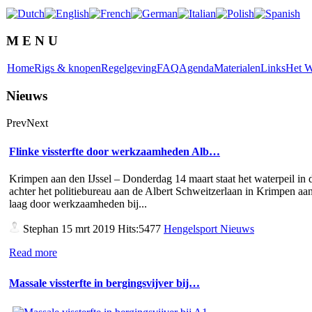
M E N U
Home
Rigs & knopen
Regelgeving
FAQ
Agenda
Materialen
Links
Het W
Nieuws
Prev
Next
Flinke vissterfte door werkzaamheden Alb…
Krimpen aan den IJssel – Donderdag 14 maart staat het waterpeil in d
achter het politiebureau aan de Albert Schweitzerlaan in Krimpen aan
laag door werkzaamheden bij...
Stephan
15 mrt 2019 Hits:5477
Hengelsport Nieuws
Read more
Massale vissterfte in bergingsvijver bij…