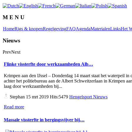
M E N U
Home
Rigs & knopen
Regelgeving
FAQ
Agenda
Materialen
Links
Het W
Nieuws
Prev
Next
Flinke vissterfte door werkzaamheden Alb…
Krimpen aan den IJssel – Donderdag 14 maart staat het waterpeil in d
achter het politiebureau aan de Albert Schweitzerlaan in Krimpen aan
laag door werkzaamheden bij...
Stephan
15 mrt 2019 Hits:5479
Hengelsport Nieuws
Read more
Massale vissterfte in bergingsvijver bij…