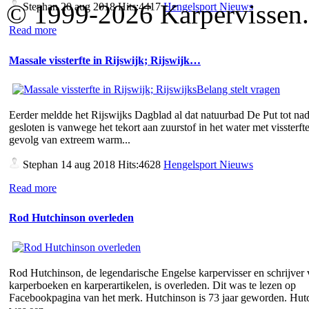
© 1999-2026 Karpervissen.nl
Stephan
20 aug 2018 Hits:4417
Hengelsport Nieuws
Read more
Massale vissterfte in Rijswijk; Rijswijk…
Eerder meldde het Rijswijks Dagblad al dat natuurbad De Put tot nad
gesloten is vanwege het tekort aan zuurstof in het water met vissterfte
gevolg van extreem warm...
Stephan
14 aug 2018 Hits:4628
Hengelsport Nieuws
Read more
Rod Hutchinson overleden
Rod Hutchinson, de legendarische Engelse karpervisser en schrijver
karperboeken en karperartikelen, is overleden. Dit was te lezen op
Facebookpagina van het merk. Hutchinson is 73 jaar geworden. Hut