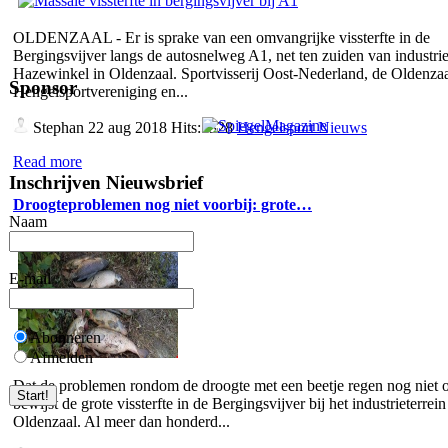
OLDENZAAL - Er is sprake van een omvangrijke vissterfte in de
Bergingsvijver langs de autosnelweg A1, net ten zuiden van industrie
Hazewinkel in Oldenzaal. Sportvisserij Oost-Nederland, de Oldenza
Sponsor
Hengelsportvereniging en...
Stephan
22 aug 2018 Hits:5328
Hengelsport Nieuws
Read more
Inschrijven Nieuwsbrief
Droogteproblemen nog niet voorbij: grote…
Naam
E-mail
Abonneren
Afmelden
Dat de problemen rondom de droogte met een beetje regen nog niet o
bewijst de grote vissterfte in de Bergingsvijver bij het industrieterrein
Oldenzaal. Al meer dan honderd...