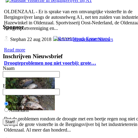
OLDENZAAL - Er is sprake van een omvangrijke vissterfte in de
Bergingsvijver langs de autosnelweg A1, net ten zuiden van industrie
Hazewinkel in Oldenzaal. Sportvisserij Oost-Nederland, de Oldenza
Sponsor
Hengelsportvereniging en...
Stephan
22 aug 2018 Hits:5325
Hengelsport Nieuws
Read more
Inschrijven Nieuwsbrief
Droogteproblemen nog niet voorbij: grote…
Naam
E-mail
Abonneren
Afmelden
Dat de problemen rondom de droogte met een beetje regen nog niet o
bewijst de grote vissterfte in de Bergingsvijver bij het industrieterrein
Oldenzaal. Al meer dan honderd...