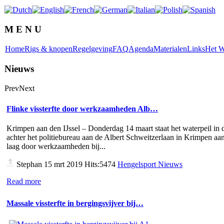
M E N U
Home
Rigs & knopen
Regelgeving
FAQ
Agenda
Materialen
Links
Het W
Nieuws
Prev
Next
Flinke vissterfte door werkzaamheden Alb…
Krimpen aan den IJssel – Donderdag 14 maart staat het waterpeil in d
achter het politiebureau aan de Albert Schweitzerlaan in Krimpen aan
laag door werkzaamheden bij...
Stephan
15 mrt 2019 Hits:5474
Hengelsport Nieuws
Read more
Massale vissterfte in bergingsvijver bij…