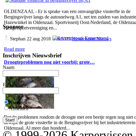
OLDENZAAL - Er is sprake van een omvangrijke vissterfte in de
Bergingsvijver langs de autosnelweg A1, net ten zuiden van industrie
Hazewinkel in Oldenzaal. Sportvisserij Oost-Nederland, de Oldenza
Sponsor
Hengelsportvereniging en...
Stephan
22 aug 2018 Hits:5325
Hengelsport Nieuws
Read more
Inschrijven Nieuwsbrief
Droogteproblemen nog niet voorbij: grote…
Naam
E-mail
Abonneren
Afmelden
Dat de problemen rondom de droogte met een beetje regen nog niet o
bewijst de grote vissterfte in de Bergingsvijver bij het industrieterrein
Oldenzaal. Al meer dan honderd...
© 1999-2026 Karpervissen.nl