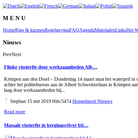
M E N U
Home
Rigs & knopen
Regelgeving
FAQ
Agenda
Materialen
Links
Het W
Nieuws
Prev
Next
Flinke vissterfte door werkzaamheden Alb…
Krimpen aan den IJssel – Donderdag 14 maart staat het waterpeil in d
achter het politiebureau aan de Albert Schweitzerlaan in Krimpen aan
laag door werkzaamheden bij...
Stephan
15 mrt 2019 Hits:5474
Hengelsport Nieuws
Read more
Massale vissterfte in bergingsvijver bij…