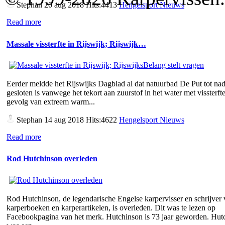
Stephan
20 aug 2018 Hits:4413
Hengelsport Nieuws
Read more
Massale vissterfte in Rijswijk; Rijswijk…
Eerder meldde het Rijswijks Dagblad al dat natuurbad De Put tot nad
gesloten is vanwege het tekort aan zuurstof in het water met vissterfte
gevolg van extreem warm...
Stephan
14 aug 2018 Hits:4622
Hengelsport Nieuws
Read more
Rod Hutchinson overleden
Rod Hutchinson, de legendarische Engelse karpervisser en schrijver
karperboeken en karperartikelen, is overleden. Dit was te lezen op
Facebookpagina van het merk. Hutchinson is 73 jaar geworden. Hut