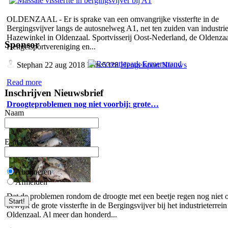
OLDENZAAL - Er is sprake van een omvangrijke vissterfte in de
Bergingsvijver langs de autosnelweg A1, net ten zuiden van industrie
Hazewinkel in Oldenzaal. Sportvisserij Oost-Nederland, de Oldenza
Sponsor
Hengelsportvereniging en...
Stephan
22 aug 2018 Hits:5328
Hengelsport Nieuws
Read more
Inschrijven Nieuwsbrief
Droogteproblemen nog niet voorbij: grote…
Naam
E-mail
Abonneren
Afmelden
Dat de problemen rondom de droogte met een beetje regen nog niet o
bewijst de grote vissterfte in de Bergingsvijver bij het industrieterrein
Oldenzaal. Al meer dan honderd...