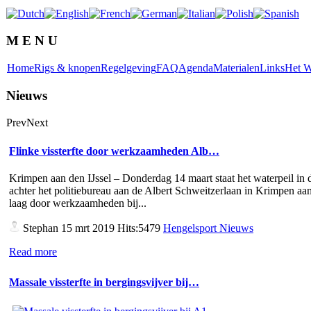
M E N U
Home
Rigs & knopen
Regelgeving
FAQ
Agenda
Materialen
Links
Het W
Nieuws
Prev
Next
Flinke vissterfte door werkzaamheden Alb…
Krimpen aan den IJssel – Donderdag 14 maart staat het waterpeil in d
achter het politiebureau aan de Albert Schweitzerlaan in Krimpen aan
laag door werkzaamheden bij...
Stephan
15 mrt 2019 Hits:5479
Hengelsport Nieuws
Read more
Massale vissterfte in bergingsvijver bij…