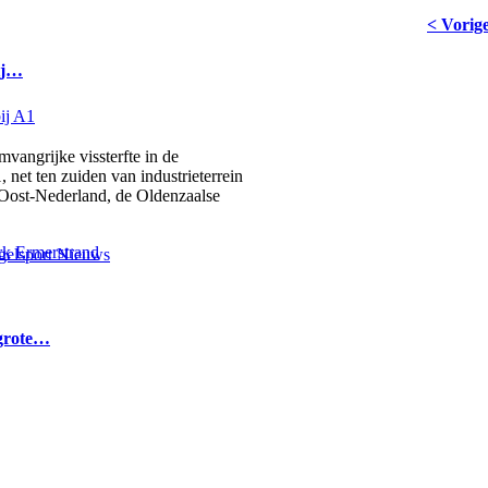
< Vorig
bij…
ngrijke vissterfte in de
 net ten zuiden van industrieterrein
 Oost-Nederland, de Oldenzaalse
elsport Nieuws
 grote…