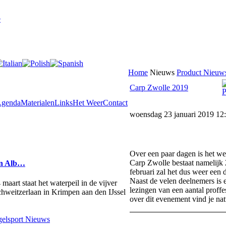
e
Home
Nieuws
Product Nieuws
Carp Zwolle 2019
genda
Materialen
Links
Het Weer
Contact
woensdag 23 januari 2019 12
Over een paar dagen is het wee
Carp Zwolle bestaat namelijk 
en Alb…
februari zal het dus weer een d
Naast de velen deelnemers is e
aart staat het waterpeil in de vijver
lezingen van een aantal proffe
Schweitzerlaan in Krimpen aan den IJssel
over dit evenement vind je na
elsport Nieuws