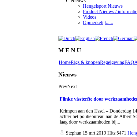
Nieuws
Hengelsport Nieuws
Product Nieuws / informati
Videos
Opmerkelijk.....
M E N U
Home
Rigs & knopen
Regelgeving
FAQ
A
Nieuws
Prev
Next
Flinke vissterfte door werkzaamhed
Krimpen aan den IJssel – Donderdag 14 m
achter het politiebureau aan de Albert 
laag door werkzaamheden bij...
Stephan
15 mrt 2019 Hits:5471
Heng