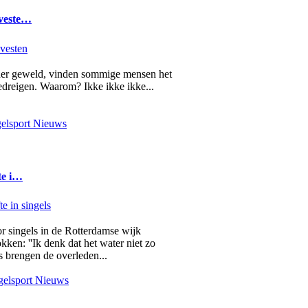
 veste…
nder geweld, vinden sommige mensen het
edreigen. Waarom? Ikke ikke ikke...
elsport Nieuws
te i…
r singels in de Rotterdamse wijk
en: ''Ik denk dat het water niet zo
s brengen de overleden...
elsport Nieuws