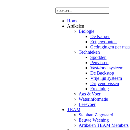
Home
Artikelen
Biologie
De Karper
Eetgewoonten
Gedragingen per ma
Technieken
Spodden
Penvissen
Vast-lood systeem
De Backstop
Vrije lijn systeem
Drijvend vissen
Freelining
Aas & Voer
Waterinformatie
Leesvoer
TEAM
Stephan Zegwaard
Eeuwe Weening
Artikelen TEAM Members