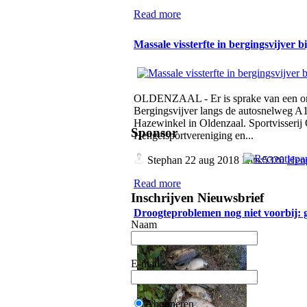
Read more
Massale vissterfte in bergingsvijver 
OLDENZAAL - Er is sprake van een omva
Bergingsvijver langs de autosnelweg A1,
Hazewinkel in Oldenzaal. Sportvisserij
Sponsor
Hengelsportvereniging en...
Stephan
22 aug 2018 Hits:5320
Heng
Read more
Inschrijven Nieuwsbrief
Droogteproblemen nog niet voorbij:
Naam
E-mail
Abonneren