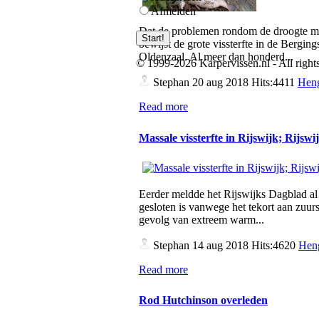
Afmelden
Dat de problemen rondom de droogte met
bewijst de grote vissterfte in de Bergings
Oldenzaal. Al meer dan honderd...
© 1999-2026 Karpervissen.nl - All rights
Stephan
20 aug 2018 Hits:4411
Heng
Read more
Massale vissterfte in Rijswijk; Rijsw
Eerder meldde het Rijswijks Dagblad al 
gesloten is vanwege het tekort aan zuurst
gevolg van extreem warm...
Stephan
14 aug 2018 Hits:4620
Heng
Read more
Rod Hutchinson overleden