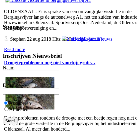
OLDENZAAL - Er is sprake van een omvangrijke vissterfte in de
Bergingsvijver langs de autosnelweg A1, net ten zuiden van industrie
Hazewinkel in Oldenzaal. Sportvisserij Oost-Nederland, de Oldenza
Sponsor
Hengelsportvereniging en...
Stephan
22 aug 2018 Hits:5320
Hengelsport Nieuws
Read more
Inschrijven Nieuwsbrief
Droogteproblemen nog niet voorbij: grote…
Naam
E-mail
Abonneren
Afmelden
Dat de problemen rondom de droogte met een beetje regen nog niet o
bewijst de grote vissterfte in de Bergingsvijver bij het industrieterrein
Oldenzaal. Al meer dan honderd...