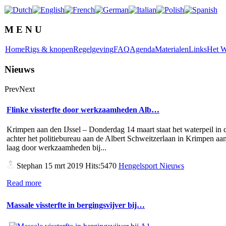
M E N U
Home
Rigs & knopen
Regelgeving
FAQ
Agenda
Materialen
Links
Het W
Nieuws
Prev
Next
Flinke vissterfte door werkzaamheden Alb…
Krimpen aan den IJssel – Donderdag 14 maart staat het waterpeil in d
achter het politiebureau aan de Albert Schweitzerlaan in Krimpen aan
laag door werkzaamheden bij...
Stephan
15 mrt 2019 Hits:5470
Hengelsport Nieuws
Read more
Massale vissterfte in bergingsvijver bij…