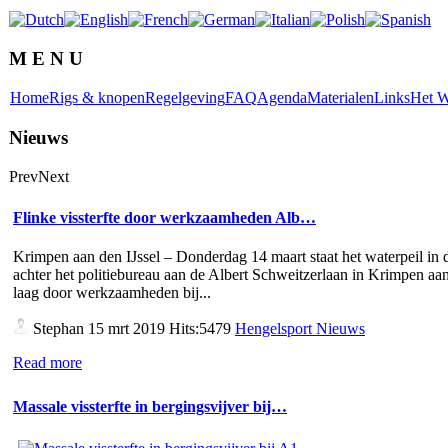
M E N U
Home
Rigs & knopen
Regelgeving
FAQ
Agenda
Materialen
Links
Het W
Nieuws
Prev
Next
Flinke vissterfte door werkzaamheden Alb…
Krimpen aan den IJssel – Donderdag 14 maart staat het waterpeil in d
achter het politiebureau aan de Albert Schweitzerlaan in Krimpen aan
laag door werkzaamheden bij...
Stephan
15 mrt 2019 Hits:5479
Hengelsport Nieuws
Read more
Massale vissterfte in bergingsvijver bij…