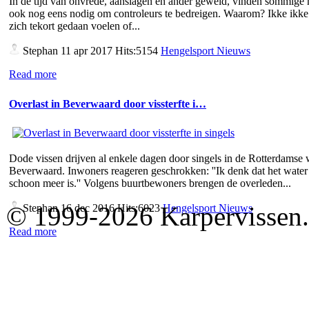
In de tijd van onvrede, aanslagen en ander geweld, vinden sommige
ook nog eens nodig om controleurs te bedreigen. Waarom? Ikke ikke 
zich tekort gedaan voelen of...
Stephan
11 apr 2017 Hits:5154
Hengelsport Nieuws
Read more
Overlast in Beverwaard door vissterfte i…
Dode vissen drijven al enkele dagen door singels in de Rotterdamse 
Beverwaard. Inwoners reageren geschrokken: ''Ik denk dat het water 
schoon meer is.'' Volgens buurtbewoners brengen de overleden...
© 1999-2026 Karpervissen.nl
Stephan
16 dec 2016 Hits:6023
Hengelsport Nieuws
Read more