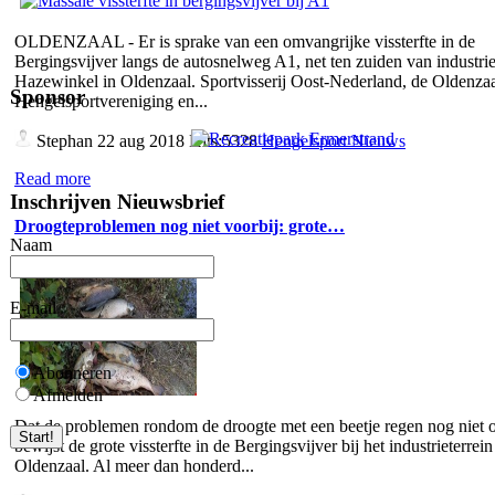
OLDENZAAL - Er is sprake van een omvangrijke vissterfte in de
Bergingsvijver langs de autosnelweg A1, net ten zuiden van industrie
Hazewinkel in Oldenzaal. Sportvisserij Oost-Nederland, de Oldenza
Sponsor
Hengelsportvereniging en...
Stephan
22 aug 2018 Hits:5328
Hengelsport Nieuws
Read more
Inschrijven Nieuwsbrief
Droogteproblemen nog niet voorbij: grote…
Naam
E-mail
Abonneren
Afmelden
Dat de problemen rondom de droogte met een beetje regen nog niet o
bewijst de grote vissterfte in de Bergingsvijver bij het industrieterrein
Oldenzaal. Al meer dan honderd...