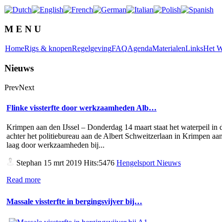
M E N U
Home
Rigs & knopen
Regelgeving
FAQ
Agenda
Materialen
Links
Het W
Nieuws
Prev
Next
Flinke vissterfte door werkzaamheden Alb…
Krimpen aan den IJssel – Donderdag 14 maart staat het waterpeil in d
achter het politiebureau aan de Albert Schweitzerlaan in Krimpen aan
laag door werkzaamheden bij...
Stephan
15 mrt 2019 Hits:5476
Hengelsport Nieuws
Read more
Massale vissterfte in bergingsvijver bij…