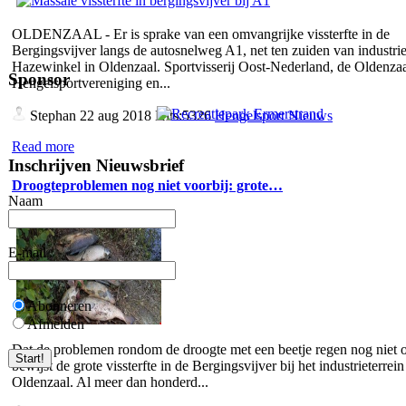
OLDENZAAL - Er is sprake van een omvangrijke vissterfte in de
Bergingsvijver langs de autosnelweg A1, net ten zuiden van industrie
Hazewinkel in Oldenzaal. Sportvisserij Oost-Nederland, de Oldenza
Sponsor
Hengelsportvereniging en...
Stephan
22 aug 2018 Hits:5326
Hengelsport Nieuws
Read more
Inschrijven Nieuwsbrief
Droogteproblemen nog niet voorbij: grote…
Naam
E-mail
Abonneren
Afmelden
Dat de problemen rondom de droogte met een beetje regen nog niet o
bewijst de grote vissterfte in de Bergingsvijver bij het industrieterrein
Oldenzaal. Al meer dan honderd...