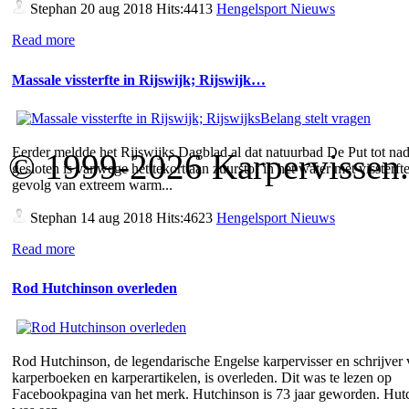
Stephan
20 aug 2018 Hits:4413
Hengelsport Nieuws
Read more
Massale vissterfte in Rijswijk; Rijswijk…
Eerder meldde het Rijswijks Dagblad al dat natuurbad De Put tot nad
© 1999-2026 Karpervissen.nl
gesloten is vanwege het tekort aan zuurstof in het water met vissterfte
gevolg van extreem warm...
Stephan
14 aug 2018 Hits:4623
Hengelsport Nieuws
Read more
Rod Hutchinson overleden
Rod Hutchinson, de legendarische Engelse karpervisser en schrijver
karperboeken en karperartikelen, is overleden. Dit was te lezen op
Facebookpagina van het merk. Hutchinson is 73 jaar geworden. Hut