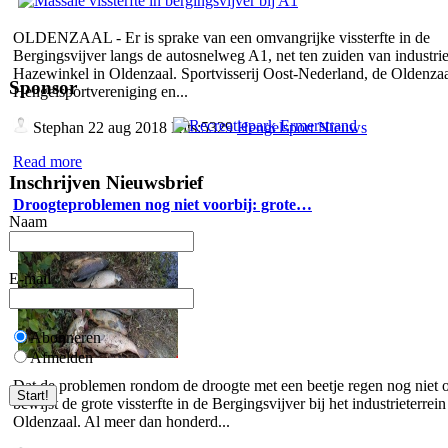
OLDENZAAL - Er is sprake van een omvangrijke vissterfte in de
Bergingsvijver langs de autosnelweg A1, net ten zuiden van industrie
Hazewinkel in Oldenzaal. Sportvisserij Oost-Nederland, de Oldenza
Sponsor
Hengelsportvereniging en...
Stephan
22 aug 2018 Hits:5329
Hengelsport Nieuws
Read more
Inschrijven Nieuwsbrief
Droogteproblemen nog niet voorbij: grote…
Naam
E-mail
Abonneren
Afmelden
Dat de problemen rondom de droogte met een beetje regen nog niet o
bewijst de grote vissterfte in de Bergingsvijver bij het industrieterrein
Oldenzaal. Al meer dan honderd...