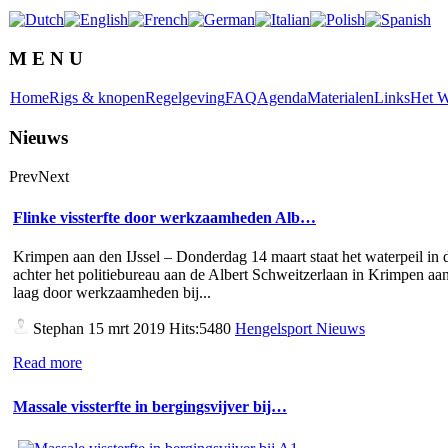
M E N U
Home
Rigs & knopen
Regelgeving
FAQ
Agenda
Materialen
Links
Het W
Nieuws
Prev
Next
Flinke vissterfte door werkzaamheden Alb…
Krimpen aan den IJssel – Donderdag 14 maart staat het waterpeil in d
achter het politiebureau aan de Albert Schweitzerlaan in Krimpen aan
laag door werkzaamheden bij...
Stephan
15 mrt 2019 Hits:5480
Hengelsport Nieuws
Read more
Massale vissterfte in bergingsvijver bij…