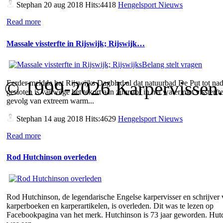
Stephan
20 aug 2018 Hits:4418
Hengelsport Nieuws
Read more
Massale vissterfte in Rijswijk; Rijswijk…
© 1999-2026 Karpervissen.nl
Eerder meldde het Rijswijks Dagblad al dat natuurbad De Put tot nad
gesloten is vanwege het tekort aan zuurstof in het water met vissterfte
gevolg van extreem warm...
Stephan
14 aug 2018 Hits:4629
Hengelsport Nieuws
Read more
Rod Hutchinson overleden
Rod Hutchinson, de legendarische Engelse karpervisser en schrijver
karperboeken en karperartikelen, is overleden. Dit was te lezen op
Facebookpagina van het merk. Hutchinson is 73 jaar geworden. Hut