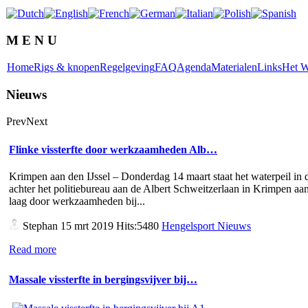
M E N U
Home
Rigs & knopen
Regelgeving
FAQ
Agenda
Materialen
Links
Het W
Nieuws
Prev
Next
Flinke vissterfte door werkzaamheden Alb…
Krimpen aan den IJssel – Donderdag 14 maart staat het waterpeil in d
achter het politiebureau aan de Albert Schweitzerlaan in Krimpen aan
laag door werkzaamheden bij...
Stephan
15 mrt 2019 Hits:5480
Hengelsport Nieuws
Read more
Massale vissterfte in bergingsvijver bij…