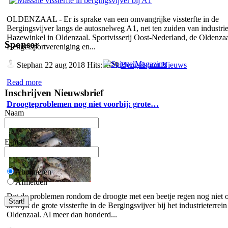
OLDENZAAL - Er is sprake van een omvangrijke vissterfte in de
Bergingsvijver langs de autosnelweg A1, net ten zuiden van industrie
Hazewinkel in Oldenzaal. Sportvisserij Oost-Nederland, de Oldenza
Sponsor
Hengelsportvereniging en...
Stephan
22 aug 2018 Hits:5329
Hengelsport Nieuws
Read more
Inschrijven Nieuwsbrief
Droogteproblemen nog niet voorbij: grote…
Naam
E-mail
Abonneren
Afmelden
Dat de problemen rondom de droogte met een beetje regen nog niet o
bewijst de grote vissterfte in de Bergingsvijver bij het industrieterrein
Oldenzaal. Al meer dan honderd...