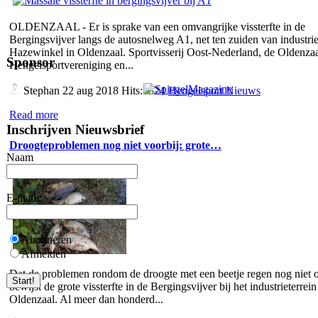
OLDENZAAL - Er is sprake van een omvangrijke vissterfte in de
Bergingsvijver langs de autosnelweg A1, net ten zuiden van industrie
Hazewinkel in Oldenzaal. Sportvisserij Oost-Nederland, de Oldenza
Sponsor
Hengelsportvereniging en...
Stephan
22 aug 2018 Hits:5324
Hengelsport Nieuws
Read more
Inschrijven Nieuwsbrief
Droogteproblemen nog niet voorbij: grote…
Naam
E-mail
Abonneren
Afmelden
Dat de problemen rondom de droogte met een beetje regen nog niet o
bewijst de grote vissterfte in de Bergingsvijver bij het industrieterrein
Oldenzaal. Al meer dan honderd...