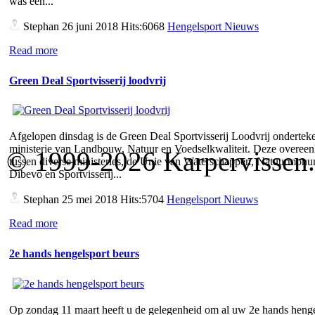
was een...
Stephan
26 juni 2018 Hits:6068
Hengelsport Nieuws
Read more
Green Deal Sportvisserij loodvrij
Afgelopen dinsdag is de Green Deal Sportvisserij Loodvrij ondertek
ministerie van Landbouw, Natuur en Voedselkwaliteit. Deze overee
© 1999-2026 Karpervissen.nl
tussen diverse ministeries, de Unie van Waterschappen, Natuurmon
Dibevo en Sportvisserij...
Stephan
25 mei 2018 Hits:5704
Hengelsport Nieuws
Read more
2e hands hengelsport beurs
Op zondag 11 maart heeft u de gelegenheid om al uw 2e hands henge