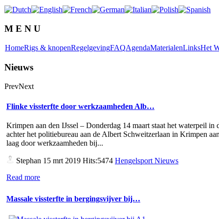
M E N U
Home
Rigs & knopen
Regelgeving
FAQ
Agenda
Materialen
Links
Het W
Nieuws
Prev
Next
Flinke vissterfte door werkzaamheden Alb…
Krimpen aan den IJssel – Donderdag 14 maart staat het waterpeil in d
achter het politiebureau aan de Albert Schweitzerlaan in Krimpen aan
laag door werkzaamheden bij...
Stephan
15 mrt 2019 Hits:5474
Hengelsport Nieuws
Read more
Massale vissterfte in bergingsvijver bij…