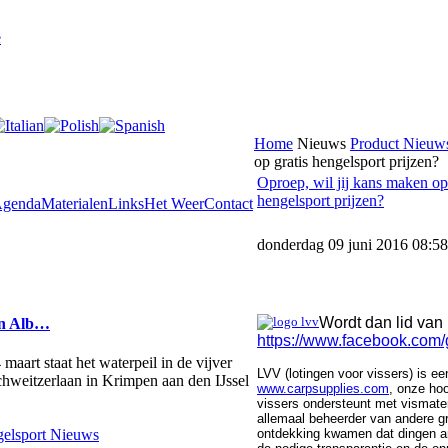
e
Home
Nieuws
Product Nieuws
op gratis hengelsport prijzen?
Oproep, wil jij kans maken op 
hengelsport prijzen?
genda
Materialen
Links
Het Weer
Contact
donderdag 09 juni 2016 08:58
Wordt dan lid van
en Alb…
https://www.facebook.com/
aart staat het waterpeil in de vijver
LVV (lotingen voor vissers) is e
Schweitzerlaan in Krimpen aan den IJssel
www.carpsupplies.com
, onze ho
vissers ondersteunt met vismater
allemaal beheerder van andere gr
ontdekking kwamen dat dingen a
elsport Nieuws