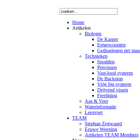
Home
Artikelen
Biologie
De Karper
Eetgewoonten
Gedragingen per ma
Technieken
Spodden
Penvissen
Vast-lood systeem
De Backstop
Vrije lijn systeem
Drijvend vissen
Freelining
Aas & Voer
Waterinformatie
Leesvoer
TEAM
Stephan Zegwaard
Eeuwe Weening
Artikelen TEAM Members