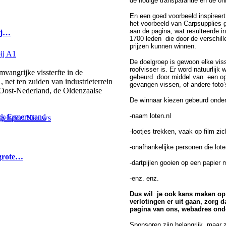
de nodige transparantie en de o
En een goed voorbeeld inspireer
het voorbeeld van Carpsupplies 
aan de pagina, wat resulteerde i
bij…
1700 leden die door de verschill
prijzen kunnen winnen.
De doelgroep is gewoon elke visse
roofvisser is. Er word natuurlijk 
ngrijke vissterfte in de
gebeurd door middel van een ope
 net ten zuiden van industrieterrein
gevangen vissen, of andere foto
 Oost-Nederland, de Oldenzaalse
De winnaar kiezen gebeurd onder
-
naam loten.nl
elsport Nieuws
-
lootjes trekken, vaak op film zic
-
onafhankelijke personen die lot
 grote…
-
dartpijlen gooien op een papier
-
enz. enz.
Dus wil je ook kans maken op 
verlotingen er uit gaan, zorg 
pagina van ons, webadres ond
Sponsoren zijn belangrijk, maar 