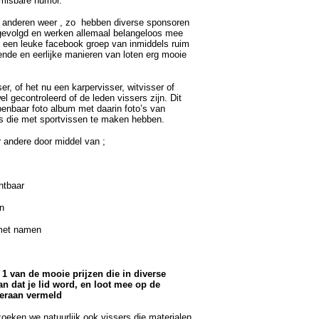
nmisbare humor.
t anderen weer , zo hebben diverse sponsoren
gevolgd en werken allemaal belangeloos mee
n een leuke facebook groep van inmiddels ruim
ende en eerlijke manieren van loten erg mooie
r, of het nu een karpervisser, witvisser of
wel gecontroleerd of de leden vissers zijn. Dit
nbaar foto album met daarin foto’s van
’s die met sportvissen te maken hebben.
 andere door middel van ;
htbaar
en
 met namen
1 van de mooie prijzen die in diverse
dan dat je lid word, en loot mee op de
eraan vermeld
zoeken we natuurlijk ook vissers die materialen