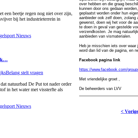
over hebben en die graag beschikb
kunnen door ons gedaan worden,
geplaatst worden onder hun eig
 een beetje regen nog niet over zijn,
aanbieder ook zelf doen, zolang al
vijver bij het industrieterrein in
gewenst, doen wij het voor de aa
te doen in geval van gestelde v
verzendkosten. Je mag natuurlijk
elsport Nieuws
aanbieden van vismaterialen.
Heb je misschien iets over waar 
word dan lid van de pagina, en 
ijk…
Facebook pagina link
https://www.facebook.com/groups
Met vriendelijke groet ,
dat natuurbad De Put tot nader order
De beheerders van LVV
of in het water met vissterfte als
elsport Nieuws
< Vorig