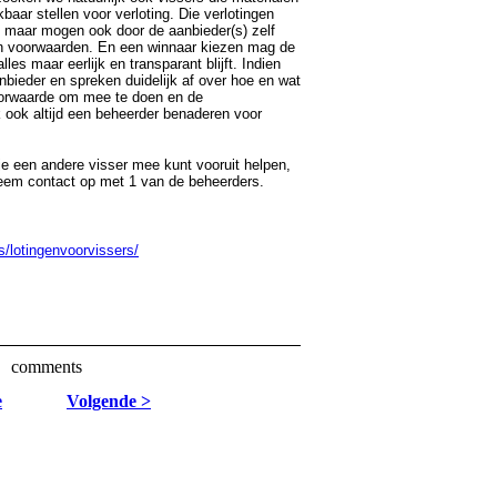
aar stellen voor verloting. Die verlotingen
 maar mogen ook door de aanbieder(s) zelf
en voorwaarden. En een winnaar kiezen mag de
les maar eerlijk en transparant blijft. Indien
nbieder en spreken duidelijk af over hoe en wat
oorwaarde om mee te doen en de
 ook altijd een beheerder benaderen voor
je een andere visser mee kunt vooruit helpen,
neem contact op met 1 van de beheerders.
/lotingenvoorvissers/
comments
e
Volgende >