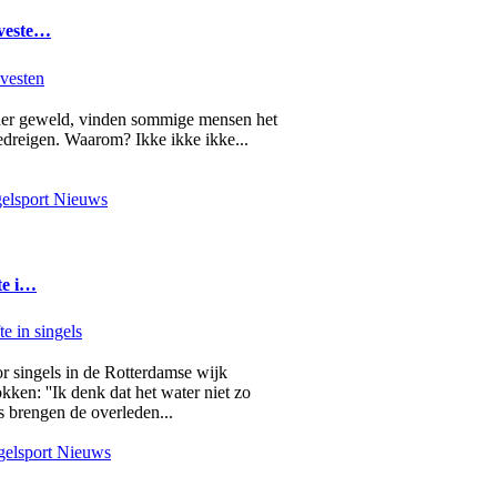
 veste…
nder geweld, vinden sommige mensen het
edreigen. Waarom? Ikke ikke ikke...
elsport Nieuws
te i…
r singels in de Rotterdamse wijk
en: ''Ik denk dat het water niet zo
s brengen de overleden...
elsport Nieuws