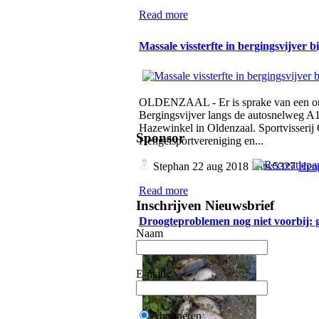
Read more
Massale vissterfte in bergingsvijver 
OLDENZAAL - Er is sprake van een omva
Bergingsvijver langs de autosnelweg A1,
Hazewinkel in Oldenzaal. Sportvisserij
Sponsor
Hengelsportvereniging en...
Stephan
22 aug 2018 Hits:5327
Heng
Read more
Inschrijven Nieuwsbrief
Droogteproblemen nog niet voorbij:
Naam
E-mail
Abonneren