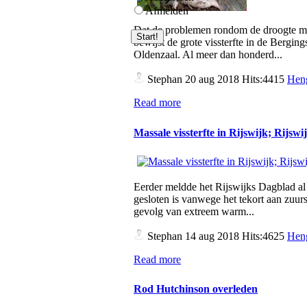
Afmelden
Dat de problemen rondom de droogte met
bewijst de grote vissterfte in de Bergings
Oldenzaal. Al meer dan honderd...
Stephan
20 aug 2018 Hits:4415
Heng
Read more
Massale vissterfte in Rijswijk; Rijsw
Eerder meldde het Rijswijks Dagblad al 
gesloten is vanwege het tekort aan zuurst
gevolg van extreem warm...
Stephan
14 aug 2018 Hits:4625
Heng
Read more
Rod Hutchinson overleden