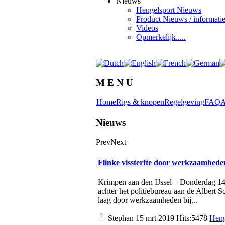
Nieuws
Hengelsport Nieuws
Product Nieuws / informati
Videos
Opmerkelijk.....
M E N U
Home
Rigs & knopen
Regelgeving
FAQ
A
Nieuws
Prev
Next
Flinke vissterfte door werkzaamhed
Krimpen aan den IJssel – Donderdag 14 m
achter het politiebureau aan de Albert 
laag door werkzaamheden bij...
Stephan
15 mrt 2019 Hits:5478
Heng