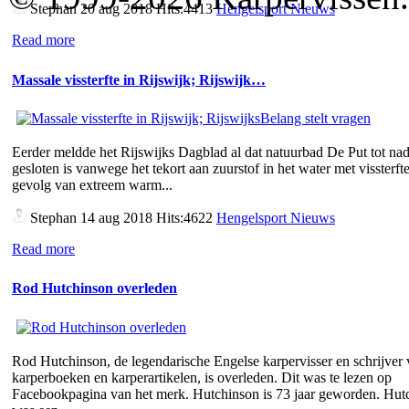
Stephan
20 aug 2018 Hits:4413
Hengelsport Nieuws
Read more
Massale vissterfte in Rijswijk; Rijswijk…
Eerder meldde het Rijswijks Dagblad al dat natuurbad De Put tot nad
gesloten is vanwege het tekort aan zuurstof in het water met vissterfte
gevolg van extreem warm...
Stephan
14 aug 2018 Hits:4622
Hengelsport Nieuws
Read more
Rod Hutchinson overleden
Rod Hutchinson, de legendarische Engelse karpervisser en schrijver
karperboeken en karperartikelen, is overleden. Dit was te lezen op
Facebookpagina van het merk. Hutchinson is 73 jaar geworden. Hut