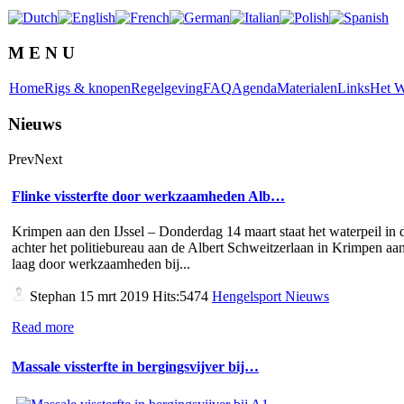
M E N U
Home
Rigs & knopen
Regelgeving
FAQ
Agenda
Materialen
Links
Het W
Nieuws
Prev
Next
Flinke vissterfte door werkzaamheden Alb…
Krimpen aan den IJssel – Donderdag 14 maart staat het waterpeil in d
achter het politiebureau aan de Albert Schweitzerlaan in Krimpen aan
laag door werkzaamheden bij...
Stephan
15 mrt 2019 Hits:5474
Hengelsport Nieuws
Read more
Massale vissterfte in bergingsvijver bij…