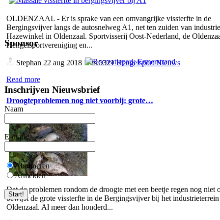
OLDENZAAL - Er is sprake van een omvangrijke vissterfte in de
Bergingsvijver langs de autosnelweg A1, net ten zuiden van industrie
Hazewinkel in Oldenzaal. Sportvisserij Oost-Nederland, de Oldenza
Sponsor
Hengelsportvereniging en...
Stephan
22 aug 2018 Hits:5321
Hengelsport Nieuws
Read more
Inschrijven Nieuwsbrief
Droogteproblemen nog niet voorbij: grote…
Naam
E-mail
Abonneren
Afmelden
Dat de problemen rondom de droogte met een beetje regen nog niet o
bewijst de grote vissterfte in de Bergingsvijver bij het industrieterrein
Oldenzaal. Al meer dan honderd...