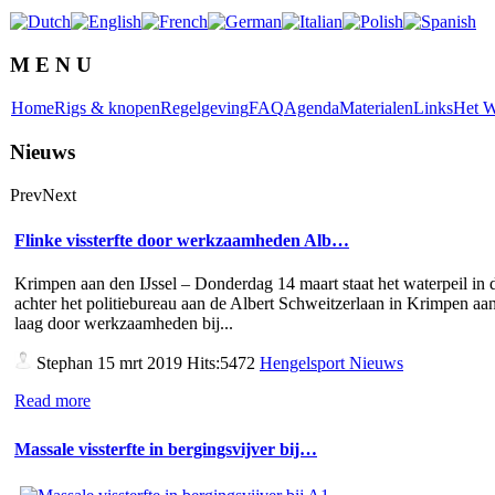
M E N U
Home
Rigs & knopen
Regelgeving
FAQ
Agenda
Materialen
Links
Het W
Nieuws
Prev
Next
Flinke vissterfte door werkzaamheden Alb…
Krimpen aan den IJssel – Donderdag 14 maart staat het waterpeil in d
achter het politiebureau aan de Albert Schweitzerlaan in Krimpen aan
laag door werkzaamheden bij...
Stephan
15 mrt 2019 Hits:5472
Hengelsport Nieuws
Read more
Massale vissterfte in bergingsvijver bij…