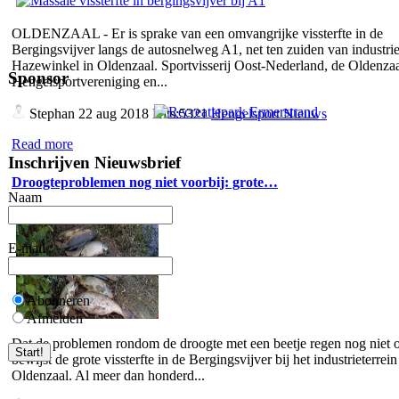
OLDENZAAL - Er is sprake van een omvangrijke vissterfte in de
Bergingsvijver langs de autosnelweg A1, net ten zuiden van industrie
Hazewinkel in Oldenzaal. Sportvisserij Oost-Nederland, de Oldenza
Sponsor
Hengelsportvereniging en...
Stephan
22 aug 2018 Hits:5321
Hengelsport Nieuws
Read more
Inschrijven Nieuwsbrief
Droogteproblemen nog niet voorbij: grote…
Naam
E-mail
Abonneren
Afmelden
Dat de problemen rondom de droogte met een beetje regen nog niet o
bewijst de grote vissterfte in de Bergingsvijver bij het industrieterrein
Oldenzaal. Al meer dan honderd...