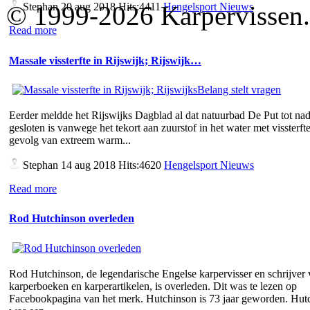
© 1999-2026 Karpervissen.nl
Stephan
20 aug 2018 Hits:4411
Hengelsport Nieuws
Read more
Massale vissterfte in Rijswijk; Rijswijk…
Eerder meldde het Rijswijks Dagblad al dat natuurbad De Put tot nad
gesloten is vanwege het tekort aan zuurstof in het water met vissterfte
gevolg van extreem warm...
Stephan
14 aug 2018 Hits:4620
Hengelsport Nieuws
Read more
Rod Hutchinson overleden
Rod Hutchinson, de legendarische Engelse karpervisser en schrijver
karperboeken en karperartikelen, is overleden. Dit was te lezen op
Facebookpagina van het merk. Hutchinson is 73 jaar geworden. Hut