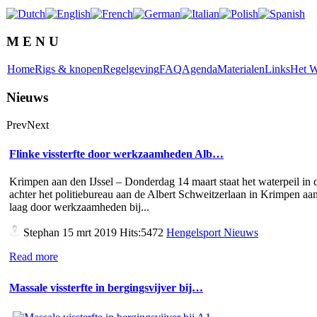
M E N U
Home
Rigs & knopen
Regelgeving
FAQ
Agenda
Materialen
Links
Het W
Nieuws
Prev
Next
Flinke vissterfte door werkzaamheden Alb…
Krimpen aan den IJssel – Donderdag 14 maart staat het waterpeil in d
achter het politiebureau aan de Albert Schweitzerlaan in Krimpen aan
laag door werkzaamheden bij...
Stephan
15 mrt 2019 Hits:5472
Hengelsport Nieuws
Read more
Massale vissterfte in bergingsvijver bij…