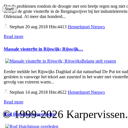
Dat de problemen rondom de droogte met een beetje regen nog niet o
bewijst de grote vissterfte in de Bergingsvijver bij het industrieterrein
Oldenzaal. Al meer dan honderd...
Stephan
20 aug 2018 Hits:4413
Hengelsport Nieuws
Read more
Massale vissterfte in Rijswijk; Rijswijk…
Eerder meldde het Rijswijks Dagblad al dat natuurbad De Put tot nad
gesloten is vanwege het tekort aan zuurstof in het water met vissterfte
gevolg van extreem warm...
Stephan
14 aug 2018 Hits:4622
Hengelsport Nieuws
Read more
© 1999-2026 Karpervissen.nl
Rod Hutchinson overleden