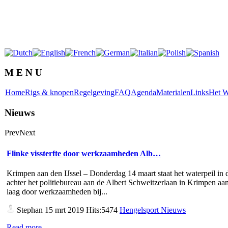
M E N U
Home
Rigs & knopen
Regelgeving
FAQ
Agenda
Materialen
Links
Het W
Nieuws
Prev
Next
Flinke vissterfte door werkzaamheden Alb…
Krimpen aan den IJssel – Donderdag 14 maart staat het waterpeil in d
achter het politiebureau aan de Albert Schweitzerlaan in Krimpen aan
laag door werkzaamheden bij...
Stephan
15 mrt 2019 Hits:5474
Hengelsport Nieuws
Read more