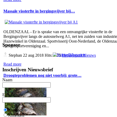
Massale vissterfte in bergingsvijver bij…
OLDENZAAL - Er is sprake van een omvangrijke vissterfte in de
Bergingsvijver langs de autosnelweg A1, net ten zuiden van industrie
Hazewinkel in Oldenzaal. Sportvisserij Oost-Nederland, de Oldenza
Sponsor
Hengelsportvereniging en...
Stephan
22 aug 2018 Hits:5325
Hengelsport Nieuws
Read more
Inschrijven Nieuwsbrief
Droogteproblemen nog niet voorbij: grote…
Naam
E-mail
Abonneren
Afmelden