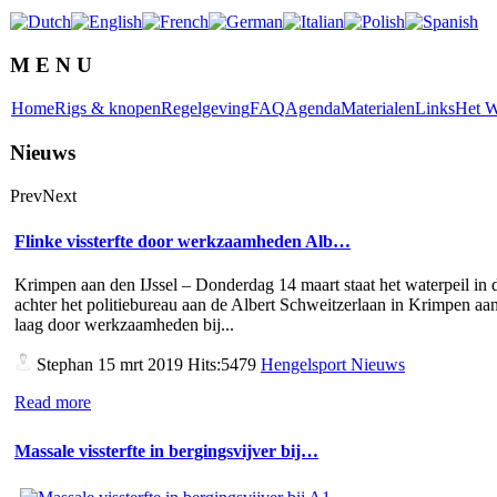
M E N U
Home
Rigs & knopen
Regelgeving
FAQ
Agenda
Materialen
Links
Het W
Nieuws
Prev
Next
Flinke vissterfte door werkzaamheden Alb…
Krimpen aan den IJssel – Donderdag 14 maart staat het waterpeil in d
achter het politiebureau aan de Albert Schweitzerlaan in Krimpen aan
laag door werkzaamheden bij...
Stephan
15 mrt 2019 Hits:5479
Hengelsport Nieuws
Read more
Massale vissterfte in bergingsvijver bij…