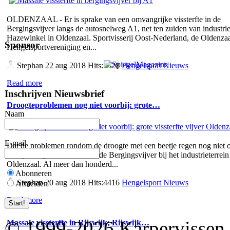
OLDENZAAL - Er is sprake van een omvangrijke vissterfte in de
Bergingsvijver langs de autosnelweg A1, net ten zuiden van industrie
Hazewinkel in Oldenzaal. Sportvisserij Oost-Nederland, de Oldenza
Sponsor
Hengelsportvereniging en...
Stephan
22 aug 2018 Hits:5328
Hengelsport Nieuws
Read more
Inschrijven Nieuwsbrief
Droogteproblemen nog niet voorbij: grote…
Naam
E-mail
Dat de problemen rondom de droogte met een beetje regen nog niet o
bewijst de grote vissterfte in de Bergingsvijver bij het industrieterrein
Oldenzaal. Al meer dan honderd...
Abonneren
Stephan
20 aug 2018 Hits:4416
Hengelsport Nieuws
Afmelden
Read more
© 1999-2026 Karpervissen.nl
Massale vissterfte in Rijswijk; Rijswijk…