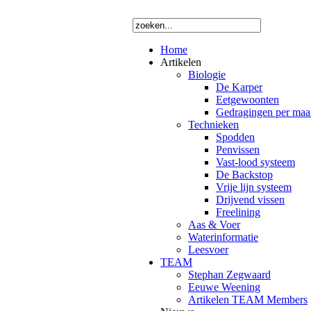
Home
Artikelen
Biologie
De Karper
Eetgewoonten
Gedragingen per ma
Technieken
Spodden
Penvissen
Vast-lood systeem
De Backstop
Vrije lijn systeem
Drijvend vissen
Freelining
Aas & Voer
Waterinformatie
Leesvoer
TEAM
Stephan Zegwaard
Eeuwe Weening
Artikelen TEAM Members