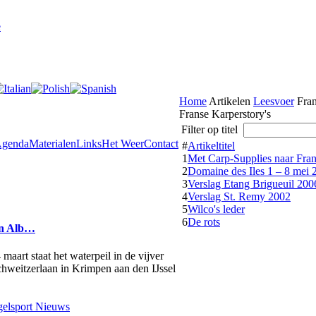
e
Home
Artikelen
Leesvoer
Fran
Franse Karperstory's
Filter op titel
genda
Materialen
Links
Het Weer
Contact
#
Artikeltitel
1
Met Carp-Supplies naar Fran
2
Domaine des Iles 1 – 8 mei 
3
Verslag Etang Brigueuil 200
4
Verslag St. Remy 2002
5
Wilco's leder
6
De rots
en Alb…
aart staat het waterpeil in de vijver
Schweitzerlaan in Krimpen aan den IJssel
elsport Nieuws