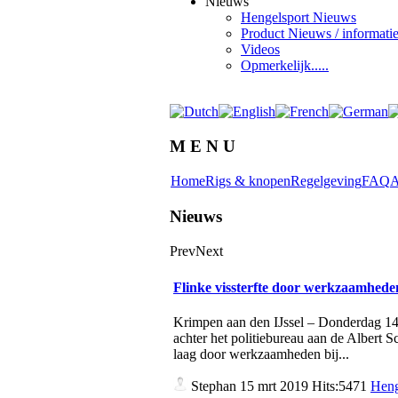
Nieuws
Hengelsport Nieuws
Product Nieuws / informati
Videos
Opmerkelijk.....
M E N U
Home
Rigs & knopen
Regelgeving
FAQ
A
Nieuws
Prev
Next
Flinke vissterfte door werkzaamhed
Krimpen aan den IJssel – Donderdag 14 m
achter het politiebureau aan de Albert 
laag door werkzaamheden bij...
Stephan
15 mrt 2019 Hits:5471
Heng