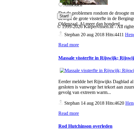
Afmelden
Dat de problemen rondom de droogte met
bewijst de grote vissterfte in de Bergings
Oldenzaal. Al meer dan honderd...
© 1999-2026 Karpervissen.nl - All rights
Stephan
20 aug 2018 Hits:4411
Heng
Read more
Massale vissterfte in Rijswijk; Rijsw
Eerder meldde het Rijswijks Dagblad al 
gesloten is vanwege het tekort aan zuurst
gevolg van extreem warm...
Stephan
14 aug 2018 Hits:4620
Heng
Read more
Rod Hutchinson overleden