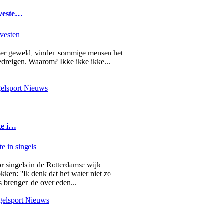
 veste…
nder geweld, vinden sommige mensen het
edreigen. Waarom? Ikke ikke ikke...
elsport Nieuws
te i…
r singels in de Rotterdamse wijk
en: ''Ik denk dat het water niet zo
s brengen de overleden...
elsport Nieuws