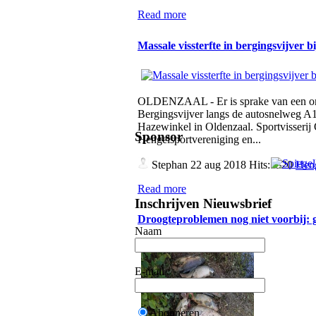
Read more
Massale vissterfte in bergingsvijver 
OLDENZAAL - Er is sprake van een omva
Bergingsvijver langs de autosnelweg A1,
Hazewinkel in Oldenzaal. Sportvisserij
Sponsor
Hengelsportvereniging en...
Stephan
22 aug 2018 Hits:5320
Heng
Read more
Inschrijven Nieuwsbrief
Droogteproblemen nog niet voorbij:
Naam
E-mail
Abonneren