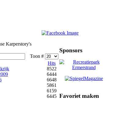
se Karperstory's
Sponsors
Toon #
Hits
krijk
8522
2009
6444
6
6648
5861
6159
Favoriet maken
6445