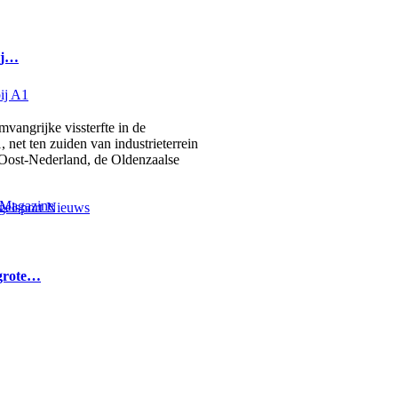
bij…
ngrijke vissterfte in de
 net ten zuiden van industrieterrein
 Oost-Nederland, de Oldenzaalse
elsport Nieuws
 grote…