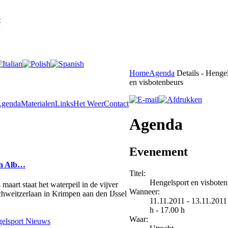
e
Home
Agenda
Details - Henge
en visbotenbeurs
genda
Materialen
Links
Het Weer
Contact
Agenda
Evenement
en Alb…
Titel:
Hengelsport en visboten
aart staat het waterpeil in de vijver
Wanneer:
Schweitzerlaan in Krimpen aan den IJssel
11.11.2011 - 13.11.2011
h - 17.00 h
Waar:
elsport Nieuws