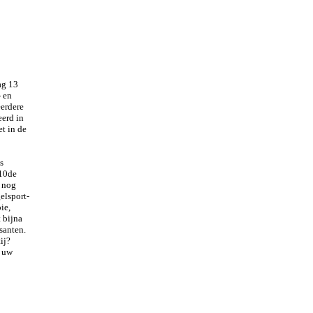
ag 13
 en
eerdere
erd in
et in de
s
 10de
h nog
elsport-
ie,
 bijna
santen.
ij?
n uw