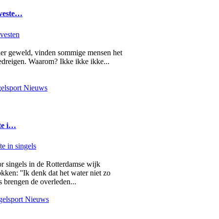
 veste…
nder geweld, vinden sommige mensen het
edreigen. Waarom? Ikke ikke ikke...
elsport Nieuws
te i…
r singels in de Rotterdamse wijk
en: ''Ik denk dat het water niet zo
s brengen de overleden...
elsport Nieuws