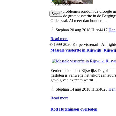
Afmelden
Dat de problemen rondom de droogte met
bewijst de grote vissterfte in de Bergings
Oldenzaal. Al meer dan honderd...
Stephan
20 aug 2018 Hits:4417
Heng
Read more
© 1999-2026 Karpervissen.nl - All rights
Massale vissterfte in Rijswijk; Rijsw
Eerder meldde het Rijswijks Dagblad al 
gesloten is vanwege het tekort aan zuurst
gevolg van extreem warm...
Stephan
14 aug 2018 Hits:4628
Heng
Read more
Rod Hutchinson overleden