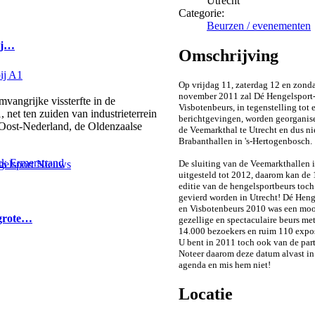
Utrecht
Categorie:
Beurzen / evenementen
bij…
Omschrijving
Op vrijdag 11, zaterdag 12 en zond
november 2011 zal Dé Hengelsport-
ngrijke vissterfte in de
Visbotenbeurs, in tegenstelling tot 
 net ten zuiden van industrieterrein
berichtgevingen, worden georganise
 Oost-Nederland, de Oldenzaalse
de Veemarkthal te Utrecht en dus ni
Brabanthallen in 's-Hertogenbosch.
De sluiting van de Veemarkthallen i
elsport Nieuws
uitgesteld tot 2012, daarom kan de
editie van de hengelsportbeurs toc
gevierd worden in Utrecht! Dé Heng
en Visbotenbeurs 2010 was een moo
 grote…
gezellige en spectaculaire beurs met
14.000 bezoekers en ruim 110 expo
U bent in 2011 toch ook van de part
Noteer daarom deze datum alvast i
agenda en mis hem niet!
Locatie