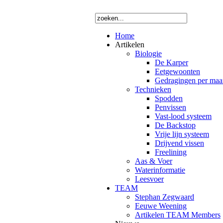
Home
Artikelen
Biologie
De Karper
Eetgewoonten
Gedragingen per ma
Technieken
Spodden
Penvissen
Vast-lood systeem
De Backstop
Vrije lijn systeem
Drijvend vissen
Freelining
Aas & Voer
Waterinformatie
Leesvoer
TEAM
Stephan Zegwaard
Eeuwe Weening
Artikelen TEAM Members