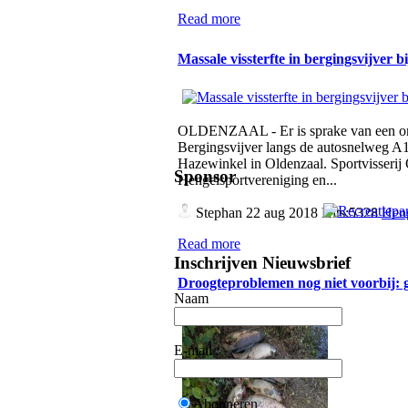
Read more
Massale vissterfte in bergingsvijver 
OLDENZAAL - Er is sprake van een omva
Bergingsvijver langs de autosnelweg A1,
Hazewinkel in Oldenzaal. Sportvisserij
Sponsor
Hengelsportvereniging en...
Stephan
22 aug 2018 Hits:5328
Heng
Read more
Inschrijven Nieuwsbrief
Droogteproblemen nog niet voorbij:
Naam
E-mail
Abonneren