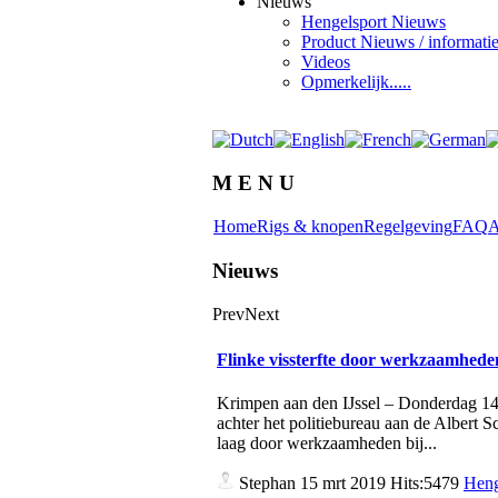
Nieuws
Hengelsport Nieuws
Product Nieuws / informati
Videos
Opmerkelijk.....
M E N U
Home
Rigs & knopen
Regelgeving
FAQ
A
Nieuws
Prev
Next
Flinke vissterfte door werkzaamhed
Krimpen aan den IJssel – Donderdag 14 m
achter het politiebureau aan de Albert 
laag door werkzaamheden bij...
Stephan
15 mrt 2019 Hits:5479
Heng